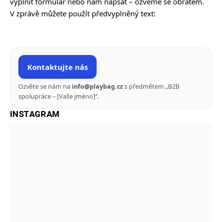
vyplnit formulář nebo nám napsat – ozveme se obratem.
V zprávě můžete použít předvyplněný text:
Kontaktujte nás
Ozvěte se nám na
info@playbag.cz
s předmětem „B2B
spolupráce – [Vaše jméno]“.
INSTAGRAM
Těšíme se!