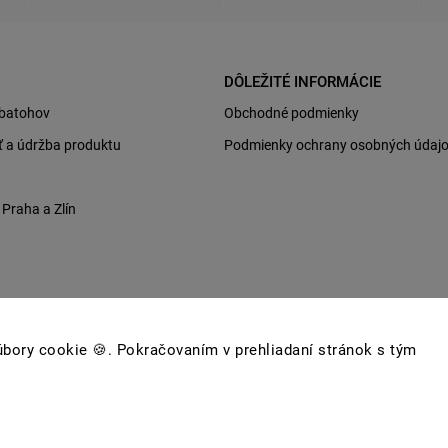
DÔLEŽITÉ INFORMÁCIE
 batohov
Obchodné podmienky
sť a údržba produktu
Podmienky ochrany osobných údaj
raha a Zlín
bory cookie 🍪. Pokračovaním v prehliadaní stránok s tým