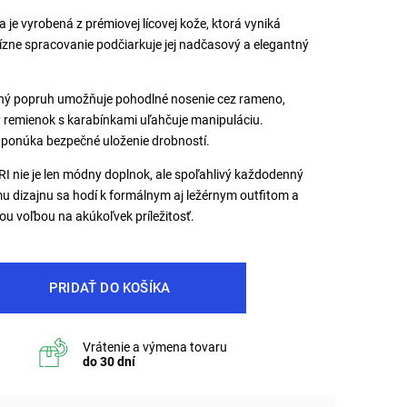
 je vyrobená z prémiovej lícovej kože, ktorá vyniká
ízne spracovanie podčiarkuje jej nadčasový a elegantný
ný popruh umožňuje pohodlné nosenie cez rameno,
 remienok s karabínkami uľahčuje manipuláciu.
 ponúka bezpečné uloženie drobností.
I nie je len módny doplnok, ale spoľahlivý každodenný
 dizajnu sa hodí k formálnym aj ležérnym outfitom a
u voľbou na akúkoľvek príležitosť.
PRIDAŤ DO KOŠÍKA