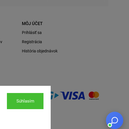
MÔJ ÚČET
Prihlásiť sa
ov
Registrácia
História objednávok
Súhlasím