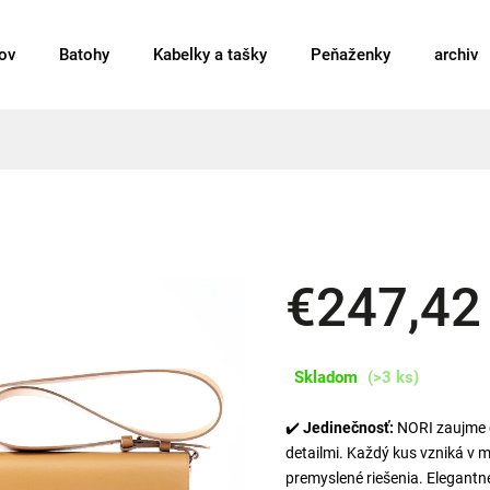
ov
Batohy
Kabelky a tašky
Peňaženky
archiv
€247,42
Skladom
(>3 ks)
✔️
Jedinečnosť:
NORI zaujme či
detailmi. Každý kus vzniká v 
premyslené riešenia. Elegantné