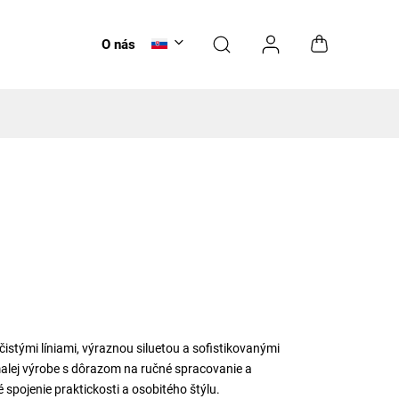
Poukaz
O nás
Doplnky
NOVINKY
stými líniami, výraznou siluetou a sofistikovanými
malej výrobe s dôrazom na ručné spracovanie a
 spojenie praktickosti a osobitého štýlu.