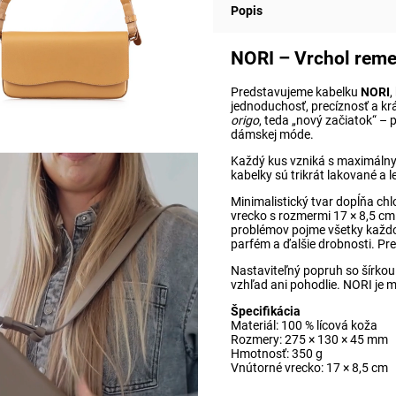
Popis
NORI – Vrchol remes
Predstavujeme kabelku
NORI
,
jednoduchosť, precíznosť a krá
origo
, teda „nový začiatok“ – 
dámskej móde.
Každý kus vzniká s maximáln
kabelky sú trikrát lakované a 
Minimalistický tvar dopĺňa c
vrecko s rozmermi 17 × 8,5 cm 
problémov pojme všetky každo
parfém a ďalšie drobnosti. Pre
Nastaviteľný popruh so šírkou
vzhľad ani pohodlie. NORI je 
Špecifikácia
Materiál: 100 % lícová koža
Rozmery: 275 × 130 × 45 mm
Hmotnosť: 350 g
Vnútorné vrecko: 17 × 8,5 cm