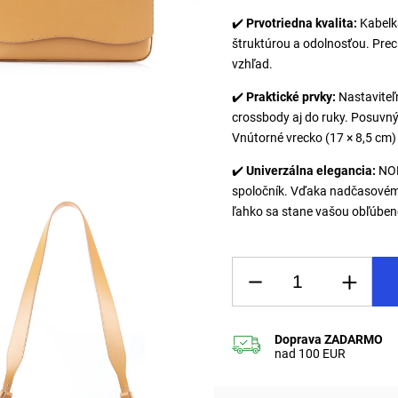
✔️
Prvotriedna kvalita:
Kabelka
štruktúrou a odolnosťou. Prec
vzhľad.
✔️
Praktické prvky:
Nastaviteľ
crossbody aj do ruky. Posuvný
Vnútorné vrecko (17 × 8,5 cm)
✔️
Univerzálna elegancia:
NOR
spoločník. Vďaka nadčasovému
ľahko sa stane vašou obľúbeno