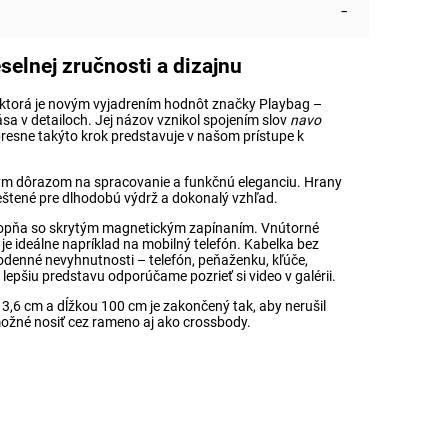
elnej zručnosti a dizajnu
 ktorá je novým vyjadrením hodnôt značky Playbag –
sa v detailoch. Jej názov vznikol spojením slov
navo
presne takýto krok predstavuje v našom prístupe k
ym dôrazom na spracovanie a funkčnú eleganciu. Hrany
leštené pre dlhodobú výdrž a dokonalý vzhľad.
hlopňa so skrytým magnetickým zapínaním. Vnútorné
je ideálne napríklad na mobilný telefón. Kabelka bez
denné nevyhnutnosti – telefón, peňaženku, kľúče,
 lepšiu predstavu odporúčame pozrieť si video v galérii.
 3,6 cm a dĺžkou 100 cm je zakončený tak, aby nerušil
možné nosiť cez rameno aj ako crossbody.