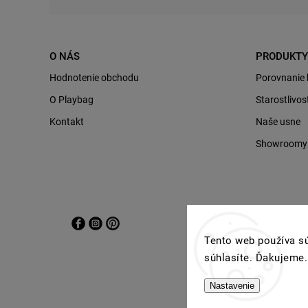
O NÁS
PRODUKTY
Hodnotenie obchodu
Porovnanie
O Playbag
Starostlivo
Kontakt
Naše usne
Showroomy P
Tento web používa sú
súhlasíte. Ďakujeme.
Nastavenie