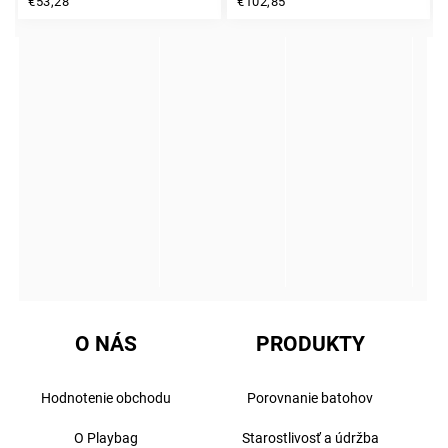
INSTAGRAM
€53,28
€102,85
O NÁS
PRODUKTY
Hodnotenie obchodu
Porovnanie batohov
O Playbag
Starostlivosť a údržba