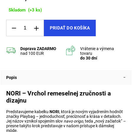
Skladom
(>3 ks)
PRIDAŤ DO KOŠÍKA
Popis
NORI – Vrchol remeselnej zručnosti a
dizajnu
Predstavujeme kabelku
NORI
, ktorá je novým vyjadrením hodnôt
značky Playbag – jednoduchosť, precíznosť a krása v detailoch.
Jej názov vznikol spojením slov
navo origo
, teda „nový začiatok“ –
presne takýto krok predstavuje v našom prístupe k dámskej
móde.