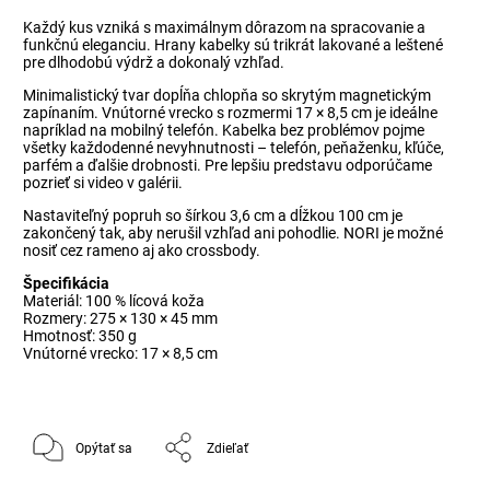
Každý kus vzniká s maximálnym dôrazom na spracovanie a
funkčnú eleganciu. Hrany kabelky sú trikrát lakované a leštené
pre dlhodobú výdrž a dokonalý vzhľad.
Minimalistický tvar dopĺňa chlopňa so skrytým magnetickým
zapínaním. Vnútorné vrecko s rozmermi 17 × 8,5 cm je ideálne
napríklad na mobilný telefón. Kabelka bez problémov pojme
všetky každodenné nevyhnutnosti – telefón, peňaženku, kľúče,
parfém a ďalšie drobnosti. Pre lepšiu predstavu odporúčame
pozrieť si video v galérii.
Nastaviteľný popruh so šírkou 3,6 cm a dĺžkou 100 cm je
zakončený tak, aby nerušil vzhľad ani pohodlie. NORI je možné
nosiť cez rameno aj ako crossbody.
Špecifikácia
Materiál: 100 % lícová koža
Rozmery: 275 × 130 × 45 mm
Hmotnosť: 350 g
Vnútorné vrecko: 17 × 8,5 cm
Opýtať sa
Zdieľať