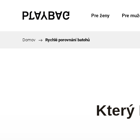
Pre ženy
Pre muž
Domov
/
Rychlé porovnání batohů
Který