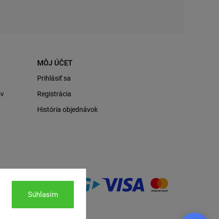
MÔJ ÚČET
Prihlásiť sa
ov
Registrácia
História objednávok
Súhlasím