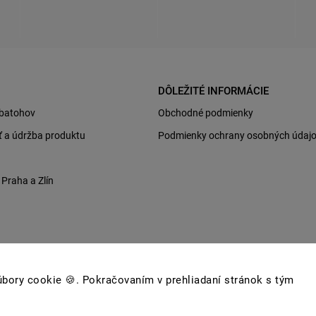
DÔLEŽITÉ INFORMÁCIE
 batohov
Obchodné podmienky
sť a údržba produktu
Podmienky ochrany osobných údaj
raha a Zlín
bory cookie 🍪. Pokračovaním v prehliadaní stránok s tým