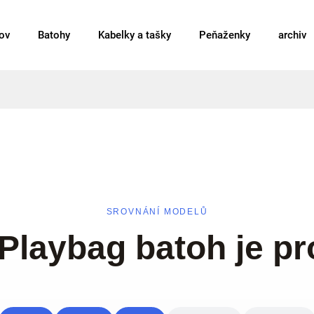
ov
Batohy
Kabelky a tašky
Peňaženky
archiv
SROVNÁNÍ MODELŮ
 Playbag batoh je pr