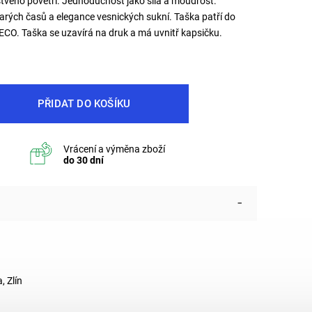
erstvého povětří. Jednoduchost jako síla a moudrost.
tarých časů a elegance vesnických sukní. Taška patří do
 ECO. Taška se uzavírá na druk a má uvnitř kapsičku.
PŘIDAT DO KOŠÍKU
, Zlín