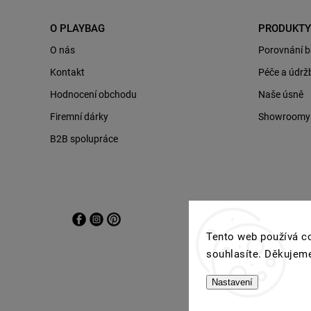
O PLAYBAG
PRODUKTY
O nás
Porovnání 
Kontakt
Péče a údrž
Hodnocení obchodu
Naše úsně
Firemní dárky
Showroomy P
B2B spolupráce
Tento web používá co
souhlasíte. Děkujem
Nastavení