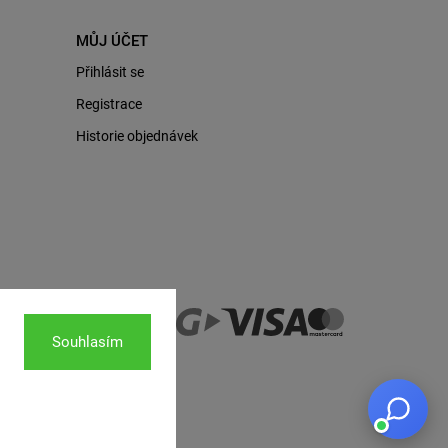
MŮJ ÚČET
Přihlásit se
Registrace
Historie objednávek
Souhlasím