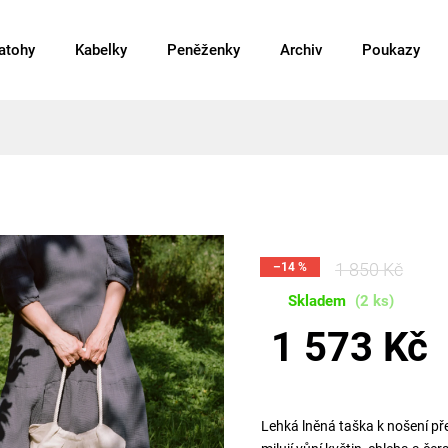
atohy
Kabelky
Peněženky
Archiv
Poukazy
1 850 Kč
–14 %
Skladem
(2 ks)
1 573 Kč
Lehká lněná taška k nošení př