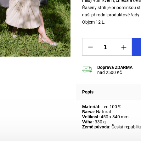
milují vůní květin, chleba a č
Řasený střih je připomínkou s
naší přírodní produktové řady
Objem 12 L.
Popis
Materiál:
Len 100 %
Barva:
Natural
Velikost:
450 x 340 mm
Váha:
330 g
Země původu:
Česká republika