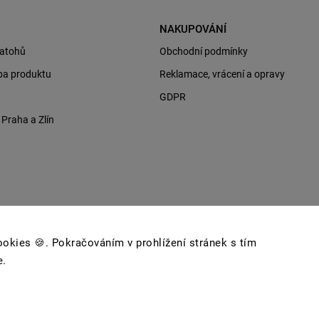
NAKUPOVÁNÍ
batohů
Obchodní podmínky
ba produktu
Reklamace, vrácení a opravy
GDPR
raha a Zlín
okies 🍪. Pokračováním v prohlížení stránek s tím
e.