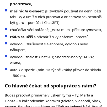
prioritizace,
máš rád/a G-sheet:
jsi zvyklá/ý používat na denní bázi
tabulky a umíš v nich pracovat a orientovat se
(nemusíš
být guru – pomůže i ChatGPT),
chuť dělat věci pořádně; „extra miles“ přístup; týmovost,
rád/a se učíš
a přicházíš s vylepšeními procesů,
výhodou: zkušenost s e-shopem, výrobou nebo
nákupem,
výhodou znalost: ChatGPT; Shoptet/Shopify; ABRA;
Asana,
auto k dispozici (min. 1× týdně krátký převoz do skladu
– 500 m).
Co hlavně čekat od spolupráce s námi?
Budeš pracovat primárně v úzkém týmu – Ty, Marťa a
Honza – v každodenním kontaktu (telefon, videocall, Slack,
Asana). Fyzicky se potkáme ve Zlíně na týdenní bázi. Budeš