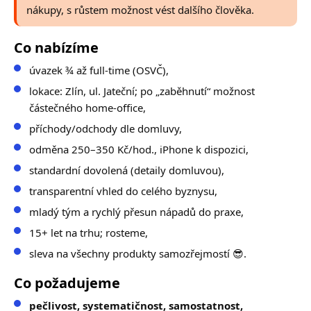
nákupy, s růstem možnost vést dalšího člověka.
Co nabízíme
úvazek ¾ až full-time (OSVČ),
lokace: Zlín, ul. Jateční; po „zaběhnutí“ možnost
částečného home-office,
příchody/odchody dle domluvy,
odměna 250–350 Kč/hod., iPhone k dispozici,
standardní dovolená (detaily domluvou),
transparentní vhled do celého byznysu,
mladý tým a rychlý přesun nápadů do praxe,
15+ let na trhu; rosteme,
sleva na všechny produkty samozřejmostí 😎.
Co požadujeme
pečlivost, systematičnost, samostatnost,