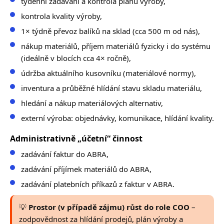
týdenní zadávání a kontrola plánu výroby,
kontrola kvality výroby,
1× týdně převoz balíků na sklad (cca 500 m od nás),
nákup materiálů, příjem materiálů fyzicky i do systému
(ideálně v blocích cca 4× ročně),
údržba aktuálního kusovníku (materiálové normy),
inventura a průběžné hlídání stavu skladu materiálu,
hledání a nákup materiálových alternativ,
externí výroba: objednávky, komunikace, hlídání kvality.
Administrativně „účetní“ činnost
zadávání faktur do ABRA,
zadávání příjímek materiálů do ABRA,
zadávání platebních příkazů z faktur v ABRA.
💡
Prostor (v případě zájmu) růst do role COO
–
zodpovědnost za hlídání prodejů, plán výroby a