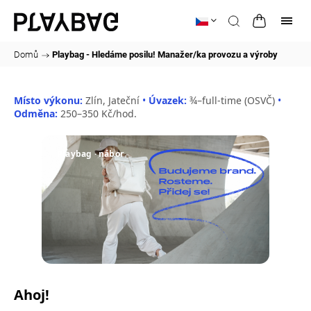
Domů
/
Playbag - Hledáme posilu! Manažer/ka provozu a výroby
Místo výkonu:
Zlín, Jateční
Úvazek:
¾–full-time (OSVČ)
Odměna:
250–350 Kč/hod.
Playbag · nábor
Ahoj!