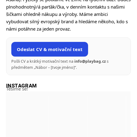
plnohodnotný/á parťák/čka, v denním kontaktu s našimi
šičkami ohledně nákupu a výroby. Máme ambici
vybudovat silný evropský brand a hledáme někoho, kdo s
námi potáhne za jeden provaz.
Odeslat CV & motivační text
Pošli CV a krátký motivační text na
info@playbag.cz
s
předmětem „Nábor – [tvoje jméno]“.
INSTAGRAM
Těšíme se!
Honza