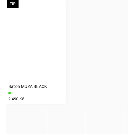
TIP
Batoh MUZA BLACK
INSTAGRAM
2 490 Kč