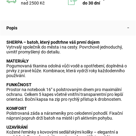
Popis
SHERPA – batoh, který podtrhne váš první dojem
Vytrvalý společník do města i na cesty. Povrchově jednoduchý,
uvnitř promyšlený do detailu.
MATERIÁLY
Pogumovaná tkanina odolná vůči vodě a opotřebení, doplněná o
prvky z pravé kůže. Kombinace, která vydrží roky každodenního
používání.
FUNKČNOST
Prostor na notebook 16" s polstrovaným dnem pro maximální
ochranu. Celkem 5 kapes včetně vnitřní transparentní pro lepší
orientaci. Boční kapsa na zip pro rychlý přístup k drobnostem.
KOMFORT
Polstrovaná záda a nárameníky pro celodenní pohodlí. Fixační
náprsní popruh drží batoh na místě i při aktivním pohybu.
UZAVÍRÁNÍ
Kožené řemínky s kovovými sedlářskými kolíky – elegantní a