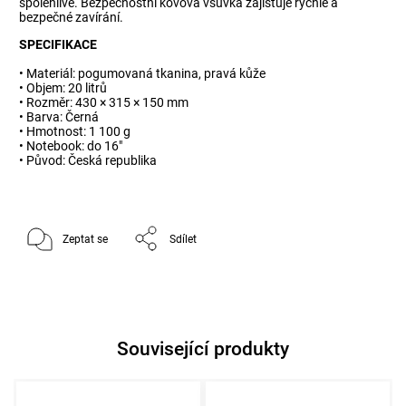
spolehlivé. Bezpečnostní kovová vsuvka zajišťuje rychlé a
bezpečné zavírání.
SPECIFIKACE
• Materiál: pogumovaná tkanina, pravá kůže
• Objem: 20 litrů
• Rozměr: 430 × 315 × 150 mm
• Barva: Černá
• Hmotnost: 1 100 g
• Notebook: do 16"
• Původ: Česká republika
Zeptat se
Sdílet
Související produkty