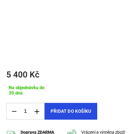
SHERPA – batoh, který podtrhne váš první dojem.
✔️ Městský i cestovní batoh v jednom
✔️ Polstrovaná kapsa na notebook 16"
✔️ Objem 20 litrů, 5 přehledných kapes
✔️ Pogumovaná tkanina + pravá kůže
✔️ Polstrovaná záda a nárameníky
✔️ Ručně šitý v Česku
5 400 Kč
Na objednávku do
30 dnů
PŘIDAT DO KOŠÍKU