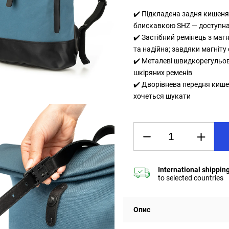
✔️ Підкладена задня кишеня
блискавкою SHZ — доступна
✔️ Застібний ремінець з маг
та надійна; завдяки магніту
✔️ Металеві швидкорегульо
шкіряних ременів
✔️ Дворівнева передня кише
хочеться шукати
Опис