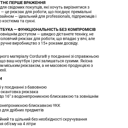
УТНЄ ПЕРШЕ ВРАЖЕННЯ
ля свідомих покупців, які хочуть вирізнятися з
— це рюкзак для роботи, що поєднує преміальні
айном — ідеальний для professionals, підприємців і
 костюма та сукні.
ТБУКА — ФУНКЦІОНАЛЬНІСТЬ БЕЗ КОМПРОМІСІВ
зовнішнім доступом — швидко дістанете техніку, не
ловічий рюкзак для роботи, що впадає у вічі, але
 ручне виробництво з 15+ роками досвіду.
цного матеріалу Cordura® у поєднанні зі справжньою
що ваш ноутбук і речі залишаться сухими. Якісна
им міським рюкзаком, а не масовою продукцією з
хії.
И
і у поєднанні з бавовною
я окантовка рюкзака
до 16" з водонепроникною блискавкою та зовнішнім
донепроникною блискавкою YKK
 для дрібних предметів
йний та щільний без необхідності скручування
 об'єму на 4 літри