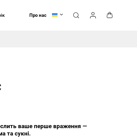
ікати
Догляд
Про нас
НОВИНКИ
č
еслить ваше перше враження —
а та сукні.