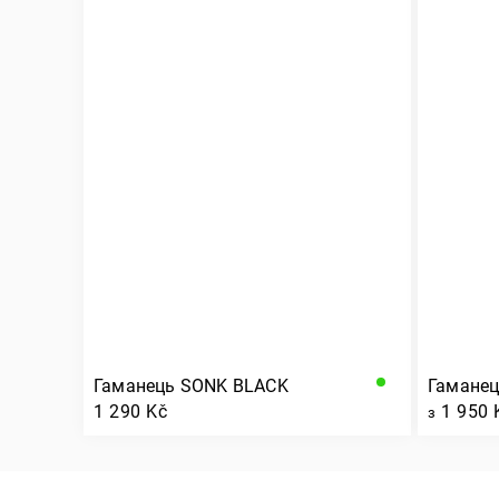
Гаманець SONK BLACK
Гаманец
1 290 Kč
1 950 
з