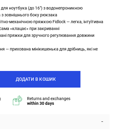
 для ноутбука (до 16") з водонепроникною
 з зовнішнього боку рюкзака
нітно-механічною пряжкою Fidlock — легка, інтуїтивна
 сама «клацає» при закриванні
вані пряжки для зручного регулювання довжини
ня — прихована мінікишенька для дрібниць, які не
ДОДАТИ В КОШИК