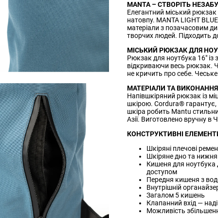
MANTA – СТВОРІТЬ НЕЗАБ
Елегантний міський рюкзак д
натовпу. MANTA LIGHT BLUE 
матеріали з позачасовим диз
творчих людей. Підходить до
МІСЬКИЙ РЮКЗАК ДЛЯ НОУ
Рюкзак для ноутбука 16" із 
відкриваючи весь рюкзак. Чо
не кричить про себе. Чеське
МАТЕРІАЛИ ТА ВИКОНАННЯ
Напівшкіряний рюкзак із мі
шкірою. Cordura® гарантує, 
шкіра робить Mantu стильн
Азії. Виготовлено вручну в Че
КОНСТРУКТИВНІ ЕЛЕМЕНТ
Шкіряні плечові ремен
Шкіряне дно та нижн
Кишеня для ноутбука 
доступом
Передня кишеня з во
Внутрішній органайзер
Загалом 5 кишень
Клапанний вхід — наді
Можливість збільшення