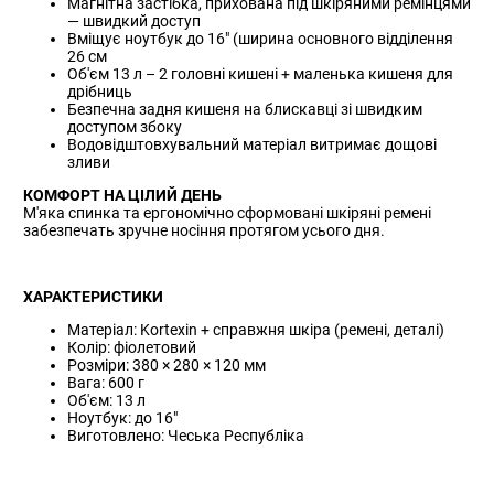
Магнітна застібка, прихована під шкіряними ремінцями
— швидкий доступ
Вміщує ноутбук до 16" (ширина основного відділення
26 см
Об'єм 13 л – 2 головні кишені + маленька кишеня для
дрібниць
Безпечна задня кишеня на блискавці зі швидким
доступом збоку
Водовідштовхувальний матеріал витримає дощові
зливи
КОМФОРТ НА ЦІЛИЙ ДЕНЬ
М'яка спинка та ергономічно сформовані шкіряні ремені
забезпечать зручне носіння протягом усього дня.
ХАРАКТЕРИСТИКИ
Матеріал: Kortexin + справжня шкіра (ремені, деталі)
Колір: фіолетовий
Розміри: 380 × 280 × 120 мм
Вага: 600 г
Об'єм: 13 л
Ноутбук: до 16"
Виготовлено: Чеська Республіка