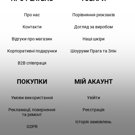
Про нас
Порівняння рюкзаків
Контакти
Догляд за виробом
Відгуки про магазин
Наші шкіри
Корпоративні подарунки
Шоуруми Прага та Злін
B2B співпраця
ПОКУПКИ
МІЙ АКАУНТ
Умови використання
Увійти
Рекламації, повернення
Реєстрація
та ремонт
Історія замовлень
GDPR