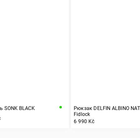
ць SONK BLACK
Рюкзак DELFIN ALBINO NA
Fidlock
č
6 990 Kč