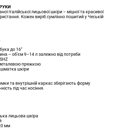
 РУКИ
ної італійської лицьової шкіри – міцної та красивої
ористання. Кожен виріб сумлінно пошитий у Чеській
В
бука до 16"
ина – об'єм 9–14 л залежно від потреби
 SHZ
 металевою пряжкою
о шматка шкіри
лямки та внутрішній каркас зберігають форму
ність під час носіння.
ська лицьова шкіра
й
20 мм