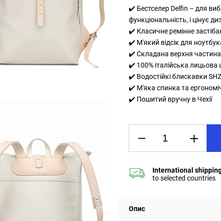
✔️ Бестселер Delfin – для ви
функціональність, і цінує ди
✔️ Класичне ремінне застіб
✔️ М'який відсік для ноутбук
✔️ Складана верхня частина
✔️ 100% італійська лицьова 
✔️ Водостійкі блискавки SH
✔️ М'яка спинка та ергономі
✔️ Пошитий вручну в Чехії
Опис