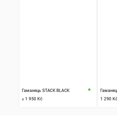
Гаманець STACK BLACK
Гамане
1 950 Kč
1 290 K
з