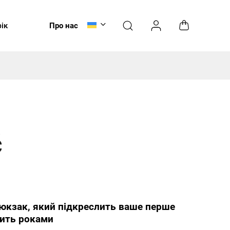
ікати
Догляд
Про нас
НОВИНКИ
č
юкзак, який підкреслить ваше перше
ить роками