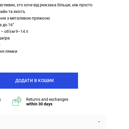
багливих, хто хоче від рюкзака більше, ніж просто
зайн та якість
ання з металевою пряжкою
а до 16"
 – об'єм 9–14 л
шкіра
Z
чні лямки
ДОДАТИ В КОШИК