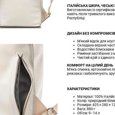
ІТАЛІЙСЬКА ШКІРА, ЧЕСЬКІ
Виготовляємо із сертифікова
навіть після тривалого вик
Республіці.
ДИЗАЙН БЕЗ КОМПРОМІСІ
М'який відсік для ноут
Складана верхня част
Водостійкі блискавки
Ремінне застібання з
Чистий крій з єдиног
КОМФОРТ НА ЦІЛИЙ ДЕНЬ
М'яка спинка, ергономічні 
рюкзака і забезпечують зруч
ХАРАКТЕРИСТИКИ
Матеріал: 100% італій
Колір: природний біли
Розміри: 425 × 280 × 1
Вага: 880 г
Об'єм: 9–14 л