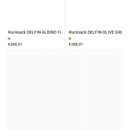
Rucksack DELFIN ALBINO Fidlock
Rucksack DELFIN OLIVE GREEN F
INSTAGRAM
€288,07
€288,07