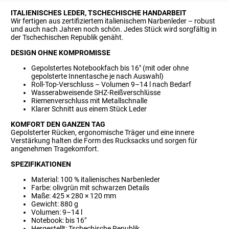
ITALIENISCHES LEDER, TSCHECHISCHE HANDARBEIT
Wir fertigen aus zertifiziertem italienischem Narbenleder – robust
und auch nach Jahren noch schön. Jedes Stück wird sorgfältig in
der Tschechischen Republik genäht.
DESIGN OHNE KOMPROMISSE
Gepolstertes Notebookfach bis 16" (mit oder ohne
gepolsterte Innentasche je nach Auswahl)
Roll-Top-Verschluss – Volumen 9–14 l nach Bedarf
Wasserabweisende SHZ-Reißverschlüsse
Riemenverschluss mit Metallschnalle
Klarer Schnitt aus einem Stück Leder
KOMFORT DEN GANZEN TAG
Gepolsterter Rücken, ergonomische Träger und eine innere
Verstärkung halten die Form des Rucksacks und sorgen für
angenehmen Tragekomfort.
SPEZIFIKATIONEN
Material: 100 % italienisches Narbenleder
Farbe: olivgrün mit schwarzen Details
Maße: 425 × 280 × 120 mm
Gewicht: 880 g
Volumen: 9–14 l
Notebook: bis 16"
Hergestellt: Tschechische Republik