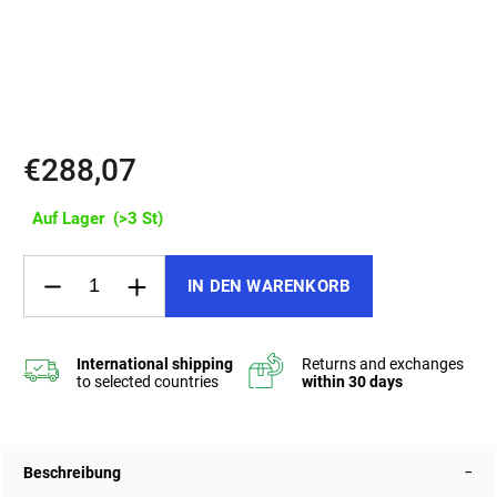
✔️ Wasserabweisende SHZ-Reißverschlüsse
✔️ Gepolsterter Rücken und ergonomische Träger
✔️
Handgefertigt in Tschechien
€288,07
Auf Lager
(>3 St)
IN DEN WARENKORB
Beschreibung