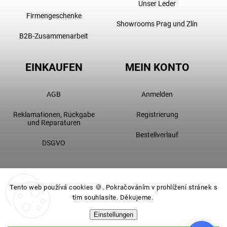
Unser Leder
Firmengeschenke
Showrooms Prag und Zlín
B2B-Zusammenarbeit
EINKAUFEN
MEIN KONTO
AGB
Anmelden
Reklamationen, Rückgabe
Registrierung
und Reparaturen
Bestellverlauf
DSGVO
Tento web používá cookies 🍪. Pokračováním v prohlížení stránek s
tím souhlasíte. Děkujeme.
Einstellungen