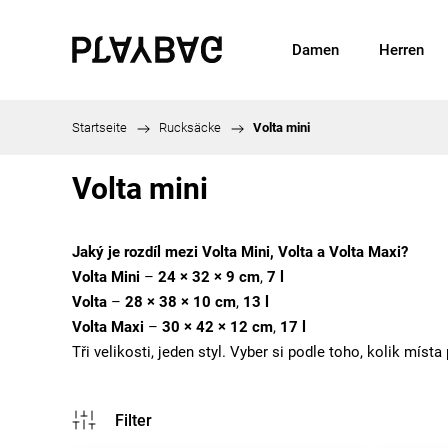
Damen
Herren
Startseite
/
Rucksäcke
/
Volta mini
Volta mini
Jaký je rozdíl mezi Volta Mini, Volta a Volta Maxi?
Volta Mini
–
24 × 32 × 9 cm
,
7 l
Volta
–
28 × 38 × 10 cm
,
13 l
Volta Maxi
–
30 × 42 × 12 cm
,
17 l
Tři velikosti, jeden styl. Vyber si podle toho, kolik místa