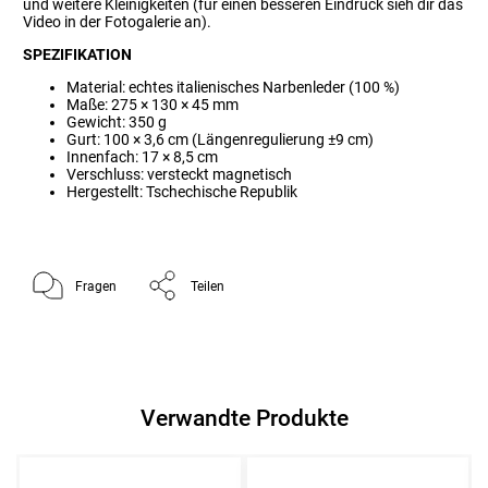
und weitere Kleinigkeiten (für einen besseren Eindruck sieh dir das
Video in der Fotogalerie an).
SPEZIFIKATION
Material: echtes italienisches Narbenleder (100 %)
Maße: 275 × 130 × 45 mm
Gewicht: 350 g
Gurt: 100 × 3,6 cm (Längenregulierung ±9 cm)
Innenfach: 17 × 8,5 cm
Verschluss: versteckt magnetisch
Hergestellt: Tschechische Republik
Fragen
Teilen
Verwandte Produkte