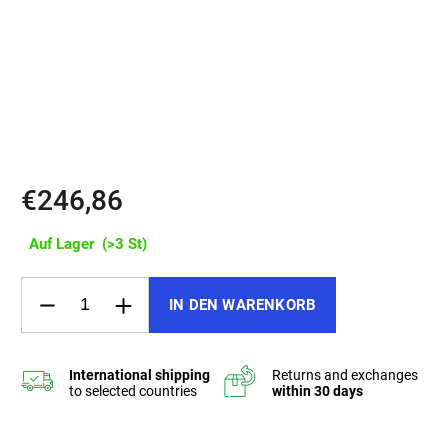
von Kleinigkeiten.
✔️ Universelle Eleganz:
NORI ist mehr als ein Mode-Accessoire –
ein zuverlässiger Begleiter, der dich überallhin begleitet. Das
universelle Design schmeichelt jedem Outfit, ob im Alltag oder zu
besonderen Anlässen.
€246,86
Auf Lager
(>3 St)
IN DEN WARENKORB