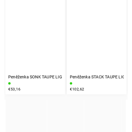
Peněženka SONK TAUPE LIGHT
Peněženka STACK TAUPE LIGHT
INSTAGRAM
€53,16
€102,62