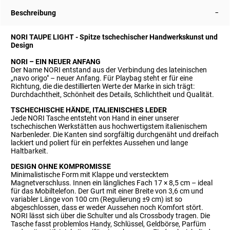
Beschreibung
NORI TAUPE LIGHT - Spitze tschechischer Handwerkskunst und
Design
NORI – EIN NEUER ANFANG
Der Name NORI entstand aus der Verbindung des lateinischen
„navo origo" – neuer Anfang. Für Playbag steht er für eine
Richtung, die die destillierten Werte der Marke in sich trägt:
Durchdachtheit, Schönheit des Details, Schlichtheit und Qualität.
TSCHECHISCHE HÄNDE, ITALIENISCHES LEDER
Jede NORI Tasche entsteht von Hand in einer unserer
tschechischen Werkstätten aus hochwertigstem italienischem
Narbenleder. Die Kanten sind sorgfältig durchgenäht und dreifach
lackiert und poliert für ein perfektes Aussehen und lange
Haltbarkeit.
DESIGN OHNE KOMPROMISSE
Minimalistische Form mit Klappe und verstecktem
Magnetverschluss. Innen ein längliches Fach 17 × 8,5 cm – ideal
für das Mobiltelefon. Der Gurt mit einer Breite von 3,6 cm und
variabler Länge von 100 cm (Regulierung ±9 cm) ist so
abgeschlossen, dass er weder Aussehen noch Komfort stört.
NORI lässt sich über die Schulter und als Crossbody tragen.
Die
Tasche fasst problemlos Handy, Schlüssel, Geldbörse, Parfüm