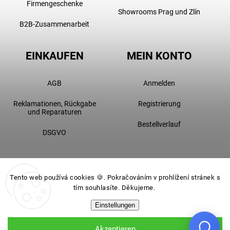
Firmengeschenke
Showrooms Prag und Zlín
B2B-Zusammenarbeit
EINKAUFEN
MEIN KONTO
AGB
Anmelden
Reklamationen, Rückgabe
Registrierung
und Reparaturen
Bestellverlauf
DSGVO
Tento web používá cookies 🍪. Pokračováním v prohlížení stránek s
tím souhlasíte. Děkujeme.
Einstellungen
Akzeptieren