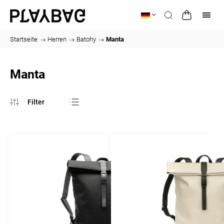
Startseite
/
Herren
/
Batohy
/
Manta
Manta
Meistverkauft
Günstigste
Teuerste
Alphabetisch