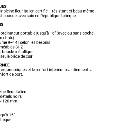
QUES
r pleine fleur italien certifié – résistant et beau même
st cousue avec soin en République tchèque.
IS
ordinateur portable jusqu'à 16" (avec ou sans poche
u choix)
lume 9–14 l selon les besoins
rméables SHZ
 boucle métallique
eule pièce de cuir
URNÉE
 ergonomiques et le renfort intérieur maintiennent la
nfort de port.
ne fleur italien
 détails noirs
 × 120 mm
squ'à 16"
tchèque