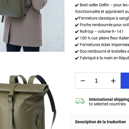
✔️ Best-seller Delfin – pour le
fonctionnalité et apprécient aus
✔️
Fermeture classique à sangl
✔️ Poche rembourrée pour ordi
✔️ Roll-top – volume 9–14 l
✔️ 100 % cuir pleine fleur italie
✔️ Fermetures éclair impermé
✔️ Dos rembourré et bretelles
✔️
Fabriqué à la main en Répu
Description de la traduction