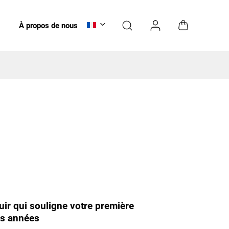
À propos de nous
Bons cadeaux
Entretien
NOUVEAUTÉS
uir qui souligne votre première
es années