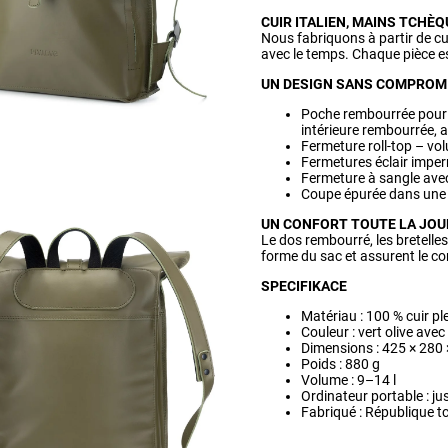
CUIR ITALIEN, MAINS TCHÈ
Nous fabriquons à partir de cui
avec le temps. Chaque pièce e
UN DESIGN SANS COMPROM
Poche rembourrée pour 
intérieure rembourrée, a
Fermeture roll-top – vo
Fermetures éclair impe
Fermeture à sangle avec
Coupe épurée dans une s
UN CONFORT TOUTE LA JO
Le dos rembourré, les bretelles
forme du sac et assurent le co
SPECIFIKACE
Matériau : 100 % cuir plei
Couleur : vert olive avec
Dimensions : 425 × 280
Poids : 880 g
Volume : 9–14 l
Ordinateur portable : ju
Fabriqué : République 