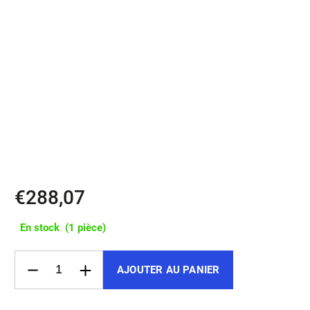
✔️ Best-seller Delfin – pour les exigeants qui attendent de leur sac
plus que la fonctionnalité et apprécient aussi le design et la qualité
✔️ Fermeture magnétique Fidlock – accès rapide et facile
✔️ Poche rembourrée pour ordinateur portable jusqu'à 16"
✔️ Roll-top – volume 9–14 l
✔️ 100 % cuir pleine fleur italien
✔️ Fermetures éclair imperméables SHZ
✔️ Dos rembourré et bretelles ergonomiques
✔️ Fabriqué à la main en République tchèque
€288,07
En stock
(1 pièce)
AJOUTER AU PANIER