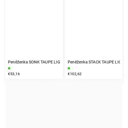
Peněženka SONK TAUPE LIGHT
Peněženka STACK TAUPE LIGHT
INSTAGRAM
€53,16
€102,62