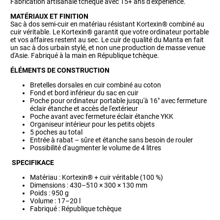
Fabrication artisanale tchèque avec 15+ ans d'expérience.
MATÉRIAUX ET FINITION
Sac à dos semi-cuir en matériau résistant Kortexin® combiné au
cuir véritable. Le Kortexin® garantit que votre ordinateur portable
et vos affaires restent au sec. Le cuir de qualité du Manta en fait
un sac à dos urbain stylé, et non une production de masse venue
d'Asie. Fabriqué à la main en République tchèque.
ÉLÉMENTS DE CONSTRUCTION
Bretelles dorsales en cuir combiné au coton
Fond et bord inférieur du sac en cuir
Poche pour ordinateur portable jusqu'à 16" avec fermeture
éclair étanche et accès de l'extérieur
Poche avant avec fermeture éclair étanche YKK
Organiseur intérieur pour les petits objets
5 poches au total
Entrée à rabat – sûre et étanche sans besoin de rouler
Possibilité d'augmenter le volume de 4 litres
SPECIFIKACE
Matériau : Kortexin® + cuir véritable (100 %)
Dimensions : 430–510 × 300 × 130 mm
Poids : 950 g
Volume : 17–20 l
Fabriqué : République tchèque