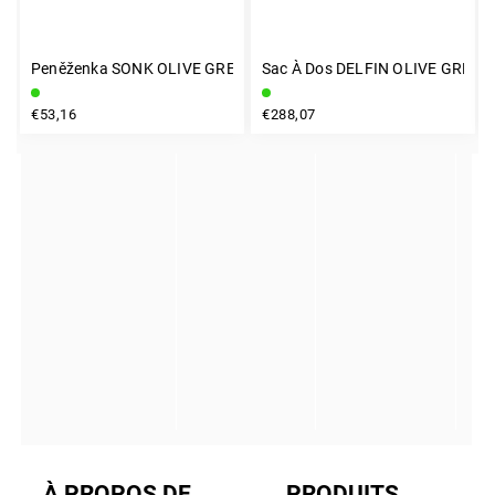
Peněženka SONK OLIVE GREEN
Sac À Dos DELFIN OLIVE GREEN 
INSTAGRAM
€53,16
€288,07
À PROPOS DE
PRODUITS