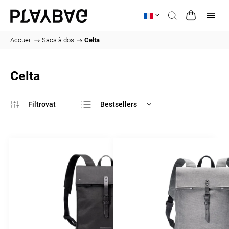
Accueil
/
Sacs à dos
/
Celta
Celta
Bestsellers
Le moins cher
Le plus cher
Alphabétiquement