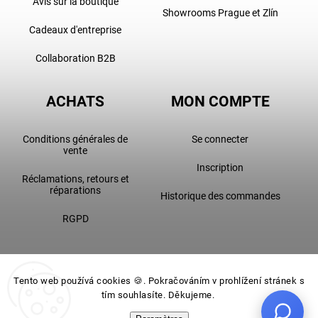
Avis sur la boutique
Showrooms Prague et Zlín
Cadeaux d'entreprise
Collaboration B2B
ACHATS
MON COMPTE
Conditions générales de
Se connecter
vente
Inscription
Réclamations, retours et
réparations
Historique des commandes
RGPD
Tento web používá cookies 🍪. Pokračováním v prohlížení stránek s
tím souhlasíte. Děkujeme.