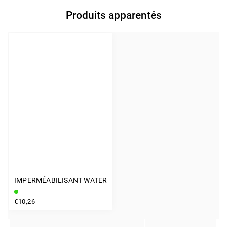
Produits apparentés
IMPERMÉABILISANT WATER PROTECT 200 ML AVEC NUTRITION
INSTAGRAM
€10,26