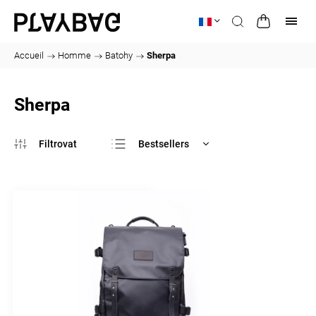
Accueil
/
Homme
/
Batohy
/
Sherpa
Sherpa
Bestsellers
Le moins cher
Le plus cher
Alphabétiquement