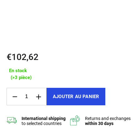
✔️ 100% italská lícová kůže zvenku i uvnitř
✔️ Dvakrát ručně probarvené hrany
✔️ YKK zip s vysokou životností
✔️ Kompaktní rozměr 14×8 cm
✔️ Ručně šitá ve Zlíně
€102,62
En stock
(>3 pièce)
AJOUTER AU PANIER