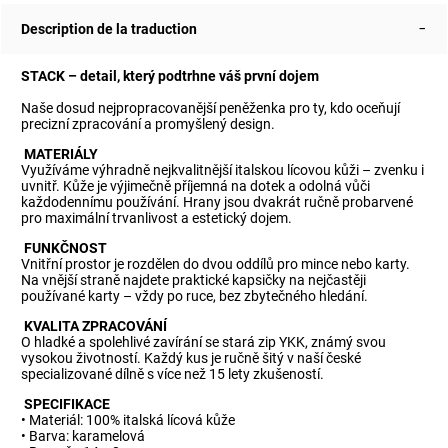
Description de la traduction
STACK – detail, který podtrhne váš první dojem
Naše dosud nejpropracovanější peněženka pro ty, kdo oceňují
precizní zpracování a promyšlený design.
MATERIÁLY
Využíváme výhradně nejkvalitnější italskou lícovou kůži – zvenku i
uvnitř. Kůže je výjimečně příjemná na dotek a odolná vůči
každodennímu používání. Hrany jsou dvakrát ručně probarvené
pro maximální trvanlivost a estetický dojem.
FUNKČNOST
Vnitřní prostor je rozdělen do dvou oddílů pro mince nebo karty.
Na vnější straně najdete praktické kapsičky na nejčastěji
používané karty – vždy po ruce, bez zbytečného hledání.
KVALITA ZPRACOVÁNÍ
O hladké a spolehlivé zavírání se stará zip YKK, známý svou
vysokou životností. Každý kus je ručně šitý v naší české
specializované dílně s více než 15 lety zkušeností.
SPECIFIKACE
• Materiál: 100% italská lícová kůže
• Barva: karamelová