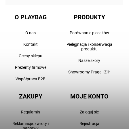
O PLAYBAG
PRODUKTY
O nas
Porównanie plecaków
Kontakt
Pielęgnacja i konserwacja
produktu
Oceny sklepu
Nasze skóry
Prezenty firmowe
Showroomy Praga i Zlín
Współpraca B2B
ZAKUPY
MOJE KONTO
Regulamin
Zaloguj się
Reklamacje, zwroty i
Rejestracja
naprawy