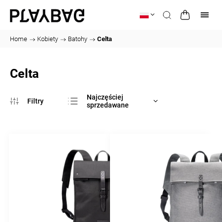
Home
/
Kobiety
/
Batohy
/
Celta
Celta
Najczęściej
sprzedawane
Najtańsze
Najdroższe
Alfabetycznie