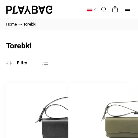
Home
/
Torebki
Torebki
Najczęściej
sprzedawane
Najtańsze
Najdroższe
Alfabetycznie