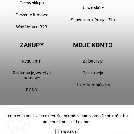
Oceny sklepu
Nasze skóry
Prezenty firmowe
Showroomy Praga i Zlín
Współpraca B2B
ZAKUPY
MOJE KONTO
Regulamin
Zaloguj się
Reklamacje, zwroty i
Rejestracja
naprawy
Historia zamówień
RODO
Tento web používá cookies 🍪. Pokračováním v prohlížení stránek s
tím souhlasíte. Děkujeme.
Ustawienia