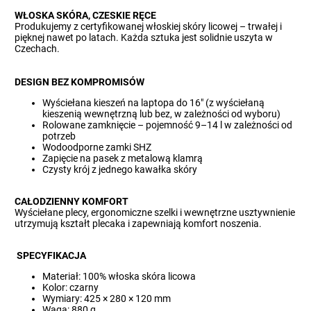
WŁOSKA SKÓRA, CZESKIE RĘCE
Produkujemy z certyfikowanej włoskiej skóry licowej – trwałej i
pięknej nawet po latach. Każda sztuka jest solidnie uszyta w
Czechach.
DESIGN BEZ KOMPROMISÓW
Wyściełana kieszeń na laptopa do 16" (z wyściełaną
kieszenią wewnętrzną lub bez, w zależności od wyboru)
Rolowane zamknięcie – pojemność 9–14 l w zależności od
potrzeb
Wodoodporne zamki SHZ
Zapięcie na pasek z metalową klamrą
Czysty krój z jednego kawałka skóry
CAŁODZIENNY KOMFORT
Wyściełane plecy, ergonomiczne szelki i wewnętrzne usztywnienie
utrzymują kształt plecaka i zapewniają komfort noszenia.
SPECYFIKACJA
Materiał: 100% włoska skóra licowa
Kolor: czarny
Wymiary: 425 × 280 × 120 mm
Waga: 880 g