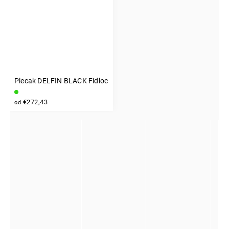
Plecak DELFIN BLACK Fidlock
INSTAGRAM
€272,43
od