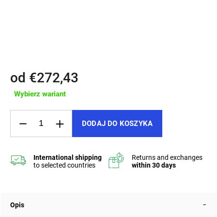
szt (€272,43)
NTB: S kapsou na notebook 16" - W magazynie >3
szt (€288,96)
od
€272,43
Wybierz wariant
DODAJ DO KOSZYKA
Opis