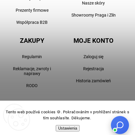
Nasze skóry
Prezenty firmowe
Showroomy Praga i Zlín
Współpraca B2B
ZAKUPY
MOJE KONTO
Regulamin
Zaloguj się
Reklamacje, zwroty i
Rejestracja
naprawy
Historia zamówień
RODO
Tento web používá cookies 🍪. Pokračováním v prohlížení stránek s
tím souhlasíte. Děkujeme.
Ustawienia