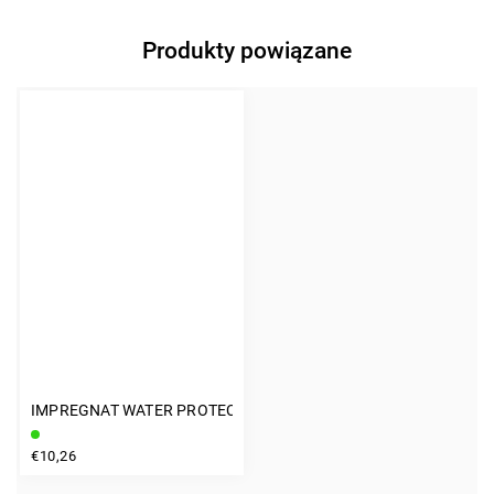
Produkty powiązane
IMPREGNAT WATER PROTECT 200 ML Z ODŻYWKĄ
INSTAGRAM
€10,26