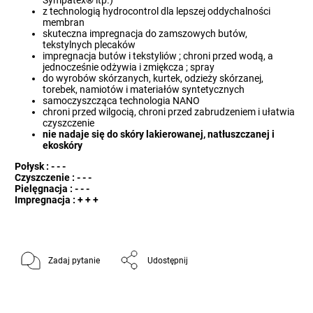
Sympatex
®
itp.)
z technologią hydrocontrol dla lepszej oddychalności
membran
skuteczna impregnacja do zamszowych butów,
tekstylnych plecaków
impregnacja butów i tekstyliów ; chroni przed wodą, a
jednocześnie odżywia i zmiękcza ; spray
do wyrobów skórzanych, kurtek, odzieży skórzanej,
torebek, namiotów i materiałów syntetycznych
samoczyszcząca technologia NANO
chroni przed wilgocią, chroni przed zabrudzeniem i ułatwia
czyszczenie
nie nadaje się do skóry lakierowanej, natłuszczanej i
ekoskóry
Połysk : - - -
Czyszczenie : - - -
Pielęgnacja : - - -
Impregnacja : + + +
Zadaj pytanie
Udostępnij