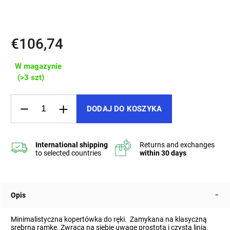
Materiał: prawdziwa skóra (100%).
€106,74
W magazynie
(>3 szt)
DODAJ DO KOSZYKA
Opis
Minimalistyczna kopertówka do ręki. Zamykana na klasyczną
srebrną ramkę. Zwraca na siebie uwagę prostotą i czystą linią.