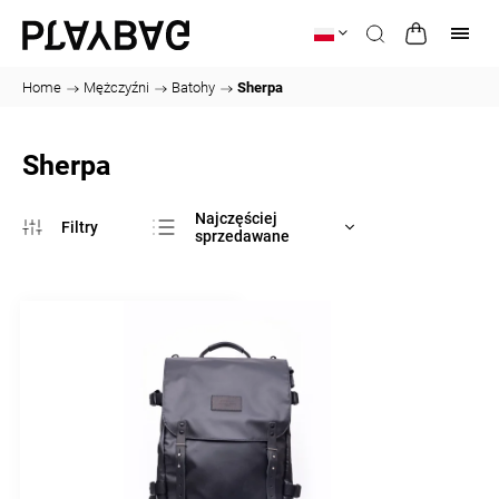
Home
/
Mężczyźni
/
Batohy
/
Sherpa
Sherpa
Najczęściej
sprzedawane
Najtańsze
Najdroższe
Alfabetycznie