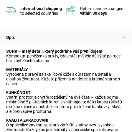
Opis
SONK – malý detail, který podtrhne váš první dojem
Kompaktní peněženka pro ty, kdo chtějí mít vše důležité po ruce
bez zbytečného objemu.
MATERIÁLY
Vyrobena z pravé italské lícové kůže s důrazem na detail a
dlouhou životnost. Kůže je příjemná na dotek a krásně stárne s
časem.
FUNKČNOST
Vnitřní prostor je chytře rozdělený na dvě části – každá pojme
minimálně 5 platebních karet. Uvnitř najdete dělicí kapsu (90×60
mm) na mince a dostatek prostoru pro složené bankovky. Malá,
ale překvapivě prostorná.
KVALITA ZPRACOVÁNÍ
O spolehlivé zavírání se stará zip YKK, známý svou vysokou
životností. Každý kus je ručně šitý v naší české specializované