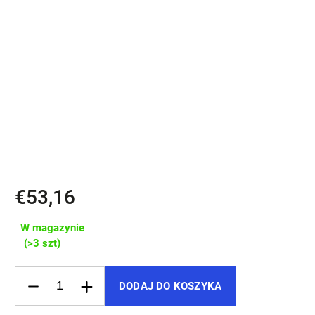
SONK – malý detail, který podtrhne váš první dojem.
✔️ 100% italská lícová kůže
✔️ Prostor pro 10+ karet a mince
✔️ Kapsa na složené bankovky
✔️ YKK zip s vysokou životností
✔️ Kompaktní rozměr 11×9 cm
✔️ Ručně šitá v České republice
€53,16
W magazynie
(>3 szt)
DODAJ DO KOSZYKA