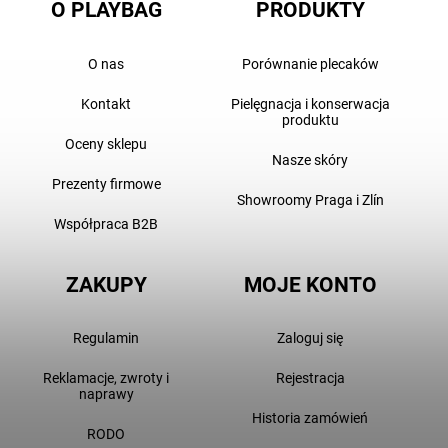
O PLAYBAG
PRODUKTY
O nas
Porównanie plecaków
Kontakt
Pielęgnacja i konserwacja
produktu
Oceny sklepu
Nasze skóry
Prezenty firmowe
Showroomy Praga i Zlín
Współpraca B2B
ZAKUPY
MOJE KONTO
Regulamin
Zaloguj się
Reklamacje, zwroty i
Rejestracja
naprawy
Historia zamówień
RODO