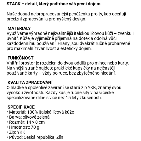
STACK – detail, který podtrhne váš první dojem
Naše dosud nejpropracovanější peněženka pro ty, kdo oceňují
precizní zpracování a promyšlený design.
MATERIÁLY
Využíváme výhradně nejkvalitnější italskou lícovou kůži – zvenku i
uvnitř. Kůže je výjimečně příjemná na dotek a odolná vůči
každodennímu používání. Hrany jsou dvakrát ručně probarvené
pro maximální trvanlivost a estetický dojem.
FUNKČNOST
Vnitřní prostor je rozdělen do dvou oddílů pro mince nebo karty.
Na vnější straně najdete praktické kapsičky na nejčastěji
používané karty – vždy po ruce, bez zbytečného hledání.
KVALITA ZPRACOVÁNÍ
O hladké a spolehlivé zavírání se stará zip YKK, známý svou
vysokou životností. Každý kus je ručně šitý v naší české
specializované dílně s více než 15 lety zkušeností.
SPECIFIKACE
• Materiál: 100% italská lícová kůže
• Barva: olivově zelená
• Rozměr: 14 × 8 cm
• Hmotnost: 70 g
• Zip: YKK
• Původ: Česká republika, Zlín