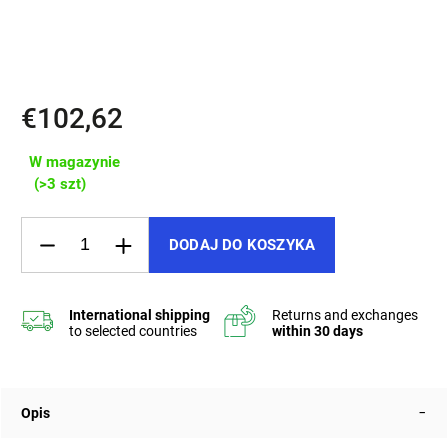
✔️ Kompaktní rozměr 14×8 cm
✔️ Ručně šitá ve Zlíně
€102,62
W magazynie
(>3 szt)
DODAJ DO KOSZYKA
Opis