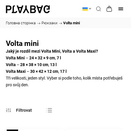
Головна сторінка
/
Рюкзаки
/
Volta mini
Volta mini
Jaký je rozdíl mezi Volta Mini, Volta a Volta Maxi?
Volta Mini
–
24 × 32 × 9 cm
,
7 l
Volta
–
28 × 38 × 10 cm
,
13 l
Volta Maxi
–
30 × 42 × 12 cm
,
17 l
Tři velikosti, jeden styl. Vyber si podle toho, kolik místa potřebuješ
pro svůj den.
Бестселери
Найдешевший