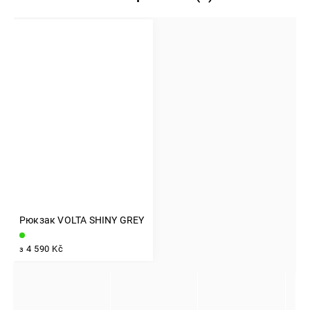
Рюкзак VOLTA SHINY GREY
INSTAGRAM
4 590 Kč
з