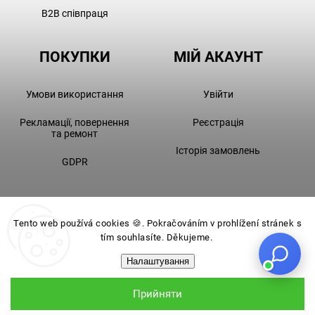
B2B співпраця
ПОКУПКИ
МІЙ АКАУНТ
Умови використання
Увійти
Рекламації, повернення
Реєстрація
та ремонт
Історія замовлень
GDPR
Tento web používá cookies 🍪. Pokračováním v prohlížení stránek s
tím souhlasíte. Děkujeme.
Налаштування
Прийняти
Рюкзак VOLTA MINI SHINY GREY
3 590 Kč
Додати в кошик