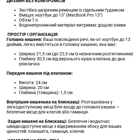
ДИЗАЙН БЕЗ КОМПРОМІСІВ
Застібка шкіряним ремінцем із сідельним ґудзиком
Вміщує ноутбук до 13" (MacBook Pro 13")
Об'єм 7 л
Водонепроникний матеріал витримає дощові зливи
ПРОСТІР І ОРГАНІЗАЦІЯ
Головна кишеня:
Ваші повсякденні речі, як-от ноутбук до 13
дюймів, легко вмістяться в головну кишеню, яка має:
Ширину 21,5 см (до 22,5 см із незначним розтягненням)
Глибину 30,5 см від верхнього краю клапана до дна
рюкзачка
Передня кишеня під клапаном:
Висота: 24 см
Ширина: 20 см
Глибина (товщина): 1,5 см
Внутрішня кишенька на блискавці:
Розташована у
легкодоступному місці біля входу до головної кишені —
безпечне місце для ключів або гаманця.
Задня кишеня на блискавці:
Безпечне і водночас
швидкодоступне місце з відкриванням збоку для ваших
цінностей: планшета, гаманця, ключів.