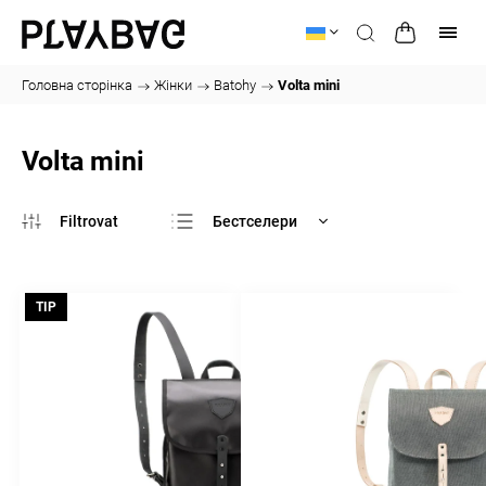
Головна сторінка
/
Жінки
/
Batohy
/
Volta mini
Volta mini
Бестселери
Найдешевший
Найдорожчі
TIP
За алфавітом