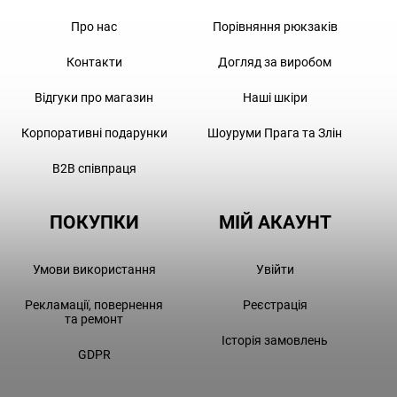
Про нас
Порівняння рюкзаків
Контакти
Догляд за виробом
Відгуки про магазин
Наші шкіри
Корпоративні подарунки
Шоуруми Прага та Злін
B2B співпраця
ПОКУПКИ
МІЙ АКАУНТ
Умови використання
Увійти
Рекламації, повернення
Реєстрація
та ремонт
Історія замовлень
GDPR