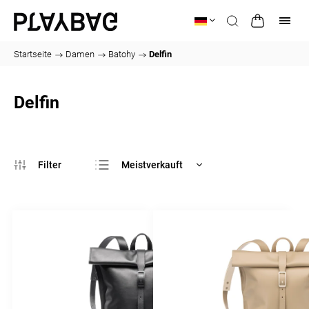
Startseite
/
Damen
/
Batohy
/
Delfin
Delfin
Meistverkauft
Günstigste
Teuerste
Alphabetisch