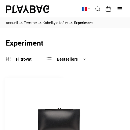
Accueil
/
Femme
/
Kabelky a tašky
/
Experiment
Experiment
Bestsellers
Le moins cher
Le plus cher
Alphabétiquement