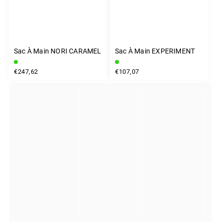
Sac À Main NORI CARAMEL
Sac À Main EXPERIMENT
€247,62
€107,07
INSTAGRAM