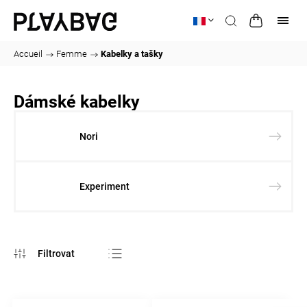
Accueil
/
Femme
/
Kabelky a tašky
Dámské kabelky
Nori
Experiment
Bestsellers
Le moins cher