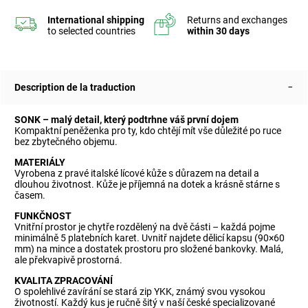
Description de la traduction
SONK – malý detail, který podtrhne váš první dojem
Kompaktní peněženka pro ty, kdo chtějí mít vše důležité po ruce
bez zbytečného objemu.
MATERIÁLY
Vyrobena z pravé italské lícové kůže s důrazem na detail a
dlouhou životnost. Kůže je příjemná na dotek a krásně stárne s
časem.
FUNKČNOST
Vnitřní prostor je chytře rozdělený na dvě části – každá pojme
minimálně 5 platebních karet. Uvnitř najdete dělicí kapsu (90×60
mm) na mince a dostatek prostoru pro složené bankovky. Malá,
ale překvapivě prostorná.
KVALITA ZPRACOVÁNÍ
O spolehlivé zavírání se stará zip YKK, známý svou vysokou
životností. Každý kus je ručně šitý v naší české specializované