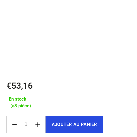
SONK – malý detail, který podtrhne váš první dojem.
✔️ 100% italská lícová kůže
✔️ Prostor pro 10+ karet a mince
✔️ Kapsa na složené bankovky
✔️ YKK zip s vysokou životností
✔️ Kompaktní rozměr 11×9 cm
✔️ Ručně šitá v České republice
€53,16
En stock
(>3 pièce)
AJOUTER AU PANIER