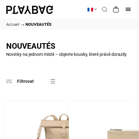
Accueil
/
NOUVEAUTÉS
NOUVEAUTÉS
Novinky na jednom místě – objevte kousky, které právě dorazily.
Bestsellers
Le moins cher
Le plus cher
Alphabétiquement