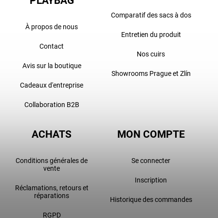
PLAYBAG
Comparatif des sacs à dos
À propos de nous
Entretien du produit
Contact
Nos cuirs
Avis sur la boutique
Showrooms Prague et Zlín
Cadeaux d'entreprise
Collaboration B2B
ACHATS
MON COMPTE
Conditions générales de
Se connecter
vente
Inscription
Réclamations, retours et
réparations
Historique des commandes
RGPD