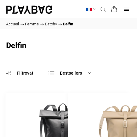
Accueil
/
Femme
/
Batohy
/
Delfin
Delfin
Bestsellers
Le moins cher
Le plus cher
Alphabétiquement